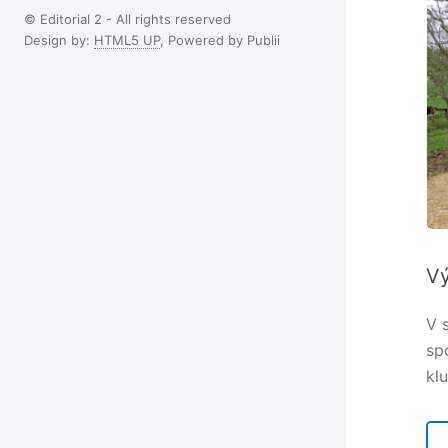
© Editorial 2 - All rights reserved
Design by:
HTML5 UP
, Powered by Publii
Vý
V 
sp
kl