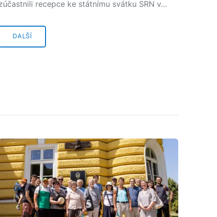
zúčastnili recepce ke státnímu svátku SRN v…
DALŠÍ