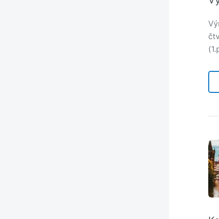
Vý
čt
(1