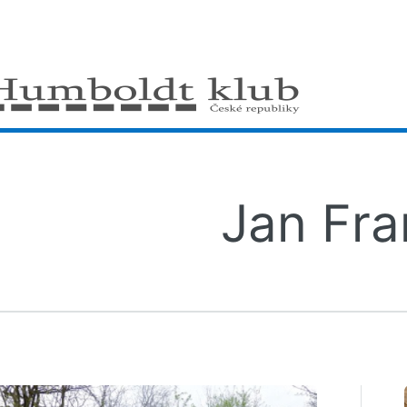
gle
Jan Fr