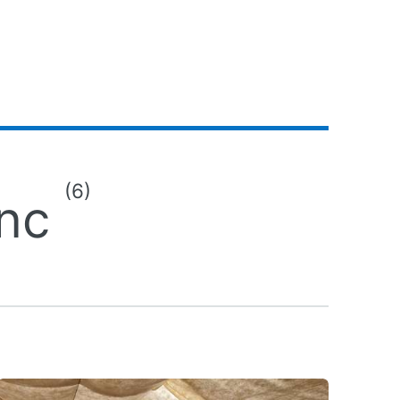
(6)
anc